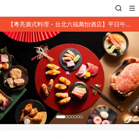
登入
【粵亮廣式料理 - 台北六福萬怡酒店】平日午餐
8 折起｜靓港點套餐