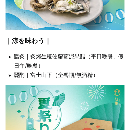
｜涼を味わう｜
醞炙｜炙烤生蠔佐蘿蔔泥果醋（平日晚餐、假
日午/晚餐）
麗酌｜富士山下（全餐期/無酒精）