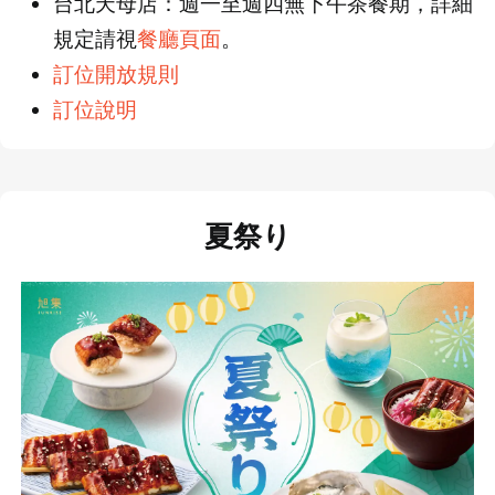
台北天母店：週一至週四無下午茶餐期，詳細
規定請視
餐廳頁面
。
訂位開放規則
訂位說明
夏祭り