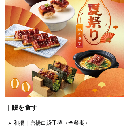
｜鰻を食す｜
和揚｜唐揚白鰻手捲（全餐期）