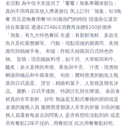
名活動 為中信卡友提供了「饗饗 / 旭集專屬保留位」
真的不用再跟其他人擠著搶位 馬上訂到「旭集」8/3晚
餐 而且是晚餐用餐18:00最熱門的時段 現場座位還安
排在靠窗區 透過EZTABLE消費再加贈$200折價券
「旭集」有九大特色餐區 生盛：有新鮮海鮮、多款生
魚片及松葉蟹腳等。 巧鮨：現點現做的握壽司、炙燒
壽司與精緻手卷。 和揚：炸蝦天婦羅與日式特色炸
物。 旨燒：現煎鐵板料理，如干貝、大草蝦與和牛。
醞炙：炭火直烤的串燒、香魚與牛舌。 汁煮：現煮蛤
蜊湯與極品和牛壽喜燒。 旬炊：費時熬煮的鮑魚土瓶
蒸與日式蒸蛋。 澄甘：精緻和菓子、人形燒及聯名冰
品。 麗酌：日式手搖飲、特調沙瓦與生啤酒。 各區食
材真的非常新鮮、好吃 無論是互動式餐檯的廚師或是
桌邊的服務人員 服務態度都讓人非常的舒服 分區的服
務人員還會每桌去詢問客人 是否有想吃沒點到的 或是
否有餐點口味不佳的...用餐狀況 此次用餐餐點好吃、