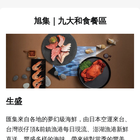
旭集｜
九大和食餐區
生盛
匯集來自各地的夢幻級海鮮，由日本空運來台、
台灣崁仔頂&前鎮漁港每日現流、澎湖漁港新鮮
直送。豐盛多樣的海味，帶來絕對當季的豐美、