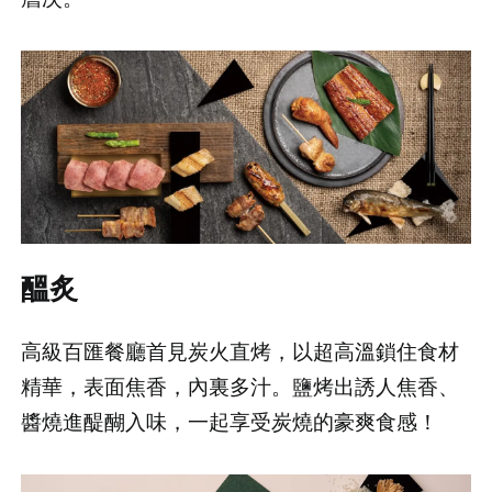
醞炙
高級百匯餐廳首見炭火直烤，以超高溫鎖住食材
精華，表面焦香，內裏多汁。鹽烤出誘人焦香、
醬燒進醍醐入味，一起享受炭燒的豪爽食感！
登出
確定要登出嗎？