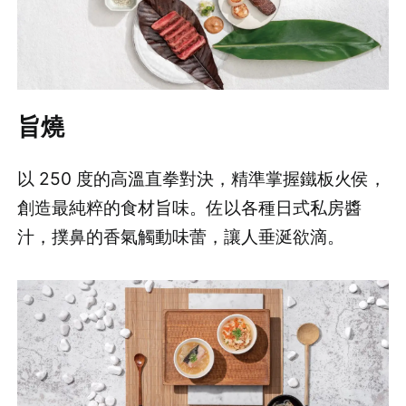
旨燒
以 250 度的高溫直拳對決，精準掌握鐵板火侯，
創造最純粹的食材旨味。佐以各種日式私房醬
汁，撲鼻的香氣觸動味蕾，讓人垂涎欲滴。