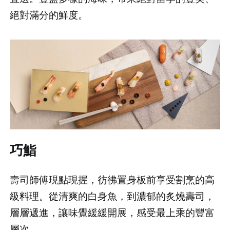
絕對滿分的鮮度。
巧鮨
壽司師傅現點現握，彷彿置身板前享受割烹的高
級料理。從清爽的白身魚，到濃郁的炙燒壽司，
層層遞進，讓味覺緩緩開展，感受最上乘的豐富
層次。