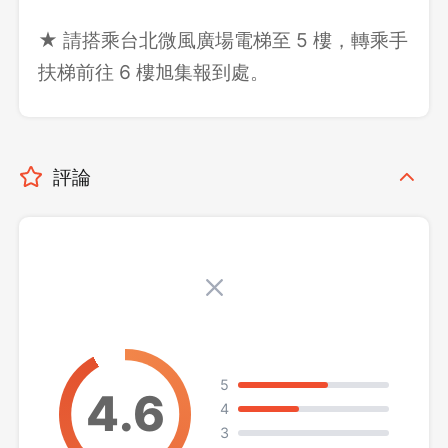
★ 請搭乘台北微風廣場電梯至 5 樓，轉乘手
扶梯前往 6 樓旭集報到處。
評論
5
4
3