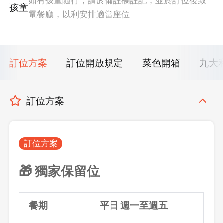
如有孩童隨行，請於備註欄註記；並於訂位後致
孩童
電餐廳，以利安排適當座位
訂位方案
訂位開放規定
菜色開箱
九大
訂位方案
訂位方案
🎁 獨家保留位
餐期
平日 週一至週五