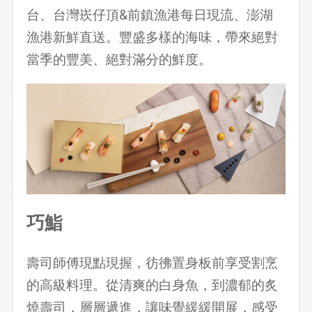
台、台灣崁仔頂&前鎮漁港每日現流、澎湖
漁港新鮮直送。豐盛多樣的海味，帶來絕對
當季的豐美、絕對滿分的鮮度。
巧鮨
壽司師傅現點現握，彷彿置身板前享受割烹
的高級料理。從清爽的白身魚，到濃郁的炙
燒壽司，層層遞進，讓味覺緩緩開展，感受