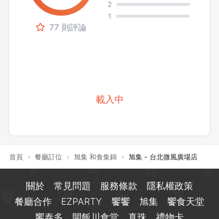
2
1
77 則評論
載入中
首頁
›
餐廳訂位
›
旭集 和食集錦
›
旭集 - 台北微風廣場店
關於
常見問題
服務條款
隱私權政策
餐廳合作
EZPARTY
饗饗
旭集
饗食天堂
饗泰多
開飯川食堂
真珠
禮物卡