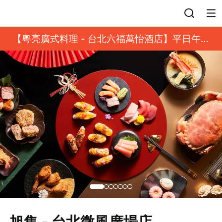
登入
【粵亮廣式料理 - 台北六福萬怡酒店】平日午餐
8 折起｜靓港點套餐
旭集 - 台北微風廣場店