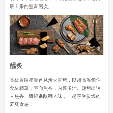
最上乘的豐富層次。
登出
確定要登出嗎？
先不要
確認
醞炙
高級百匯餐廳首見炭火直烤，以超高溫鎖住
食材精華，表面焦香，內裏多汁。鹽烤出誘
人焦香、醬燒進醍醐入味，一起享受炭燒的
豪爽食感！