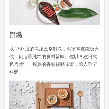
旨燒
以 250 度的高溫直拳對決，精準掌握鐵板火
侯，創造最純粹的食材旨味。佐以各種日式
私房醬汁，撲鼻的香氣觸動味蕾，讓人垂涎
欲滴。