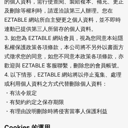
的個人資料，需行使查閱、製給複本、補充、更正
及刪除等權利時，請逕洽該第三人辦理。您在
EZTABLE 網站所自主變更之個人資料，並不即時
連動已提供第三人所留存的個人資料。
3. 如您為 EZTABLE 網站會員，視為您同意本站隱
私權保護政策各項條款，本公司將不另外以書面方
式徵求您的同意，如您不同意本政策各項條款，亦
歡迎與 EZTABLE 客服聯繫，刪除您的會員帳號。
4. 以下情形，EZTABLE 網站將以停止蒐集、處理
或利用個人資料之方式代替刪除個人資料：
・有法令規定
・有契約約定之保存期限
・有理由說明刪除時將侵害當事人保護利益
Cookies 的運用