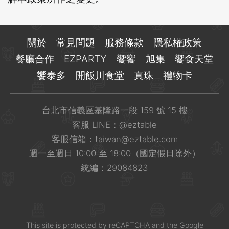
關於
常見問題
服務條款
隱私權政策
餐廳合作
EZPARTY
饗饗
旭集
饗食天堂
饗泰多
開飯川食堂
真珠
禮物卡
台北市信義區基隆路一段 159 號 15 樓
客服 LINE：
@eztable
客服信箱：
taiwan@eztable.com
週一至週日 10:00 至 18:00（國定假日除外）
統編：29084823
This site is
protected
by
reCAPTCHA
and the Google