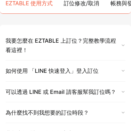
EZTABLE 使用方式
訂位修改/取消
帳務與
我要怎麼在 EZTABLE 上訂位？完整教學流程
看這裡！
1. 登入會員
如何使用 「LINE 快速登入」登入訂位
點選【會員登入】 → 輸入手機號碼 → 接收簡訊
驗證碼 → 完成驗證後自動登入。
請依照下方操作方式：
可以透過 LINE 或 Email 請客服幫我訂位嗎？
1. 點選官網右上角【≡ 三條線】 → 【會員專區】
很抱歉！為保障您的個人資料安全與交易資訊準
為什麼找不到我想要的訂位時段？
→ 【LINE 快速登入】
確性，EZTABLE 無法受理透過 LINE 或電子郵件
2. 系統會跳轉至 LINE，請依通知進行許可與綁
方式代為處理訂位。
部分時段若未顯示，可能為「該時段已額滿」或