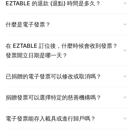
如需更改時間:
點選右上【會員專區】→【訂位記錄】
EZTABLE 的退款 (退點) 時間是多久？
→ 前往【會員中心】 > 【餐廳訂位紀錄】
操作方式：
款
」，讓您能輕鬆完成獨家優惠方案的預訂與付
請先重新下訂，並於原訂單取消時限內完成取
選取訂單 → 點選【查看】→【編輯】
→ 確認該筆訂單狀態是否顯示為「已取消」或
登入 EZTABLE 官網 → 會員專區【餐廳訂位記
款。透過信用卡預付，能一次完成訂位，更能確
當您在 EZTABLE 取消訂單或修改 (減少) 用餐人
消。
未取消者將無法退費。
更新「特殊需求」內容 → 儲存
建議您：
「退貨狀態」
什麼是電子發票？
錄】→ 點選【修改人數】或【取消訂位】
保您的專屬優惠。
數後，我們的退款處理時間
約為 14 至 20 個工作
重要提醒：
範例：
天，
退回至您原訂單的付款方式。（限刷卡交易
請儘量如期前往用餐，避免未到（No
依財政部規定，EZTABLE 消費開立之
二聯式發票
訂位請點我
在 EZTABLE 訂位後，什麼時候會收到發票？
日起 60 天內，超過則需以匯款方式退回，非中
Show）造成損失。
採電子託管，不另寄紙本。
每筆訂單僅限「取消或修改」一次。
加 2 位孩童（兒童椅＋餐具*2）
發票開立日期是哪一天？
國信託帳戶，顧客需付擔匯款手續費 15 元）
如遇突發狀況（如急病、交通問題），可考慮
付款成功後，系統將透過 ezPay 寄送電子發票通
若已修改過（如調整人數），該筆訂單將無法
與訂位編號 #1234567 同行，請安排鄰桌
聯繫餐廳說明情形。
知至您的信箱，作為交易憑證。
再取消或變更。
根據財政部規定，完成線上金流付款後，我們須
壽星 1 位、長者 2 位，請協助安排座位
1. 若訂單使用 EZCASH 點數折抵（包含部分或全
已捐贈的電子發票可以修改或取消嗎？
立即開立發票。
提醒：
部分 EZTABLE 獨家優惠為「不可取消／
額），辦理退款後，點數將於約
1
個工作天內退
※ 特殊需求非保證項目，建議提前填寫，必要時
因此，
您在 EZTABLE 付款完成的日期即為電子
一旦電子發票已捐贈，即無法更改捐贈的慈善機
不可退費」類型，請於付款前確認預訂資訊及取
回您的 EZTABLE 帳戶。
可直接聯繫餐廳確認。
4. 選擇優惠方案
捐贈發票可以選擇特定的慈善機構嗎？
發票開立日期，電子發票也會在付款完成後立即
構，也無法修改為不捐贈或申請紙本發票。
消條件，避免權益受損。
EZTABLE 獨家方案依照不同銀行卡別提供不同優
寄送至您預留的電子信箱
。
2. 若訂單有使用 EZCASH 折抵，申請退貨時
點此前往備註
可以。只要捐贈機構於財政部有登記愛心碼，請
惠，建議先確認持卡資訊以選擇正確方案。
電子發票能存入載具或進行歸戶嗎？
EZCASH 將會進行返還，返還的 EZCASH 效期
您選擇捐贈發票時一同點選捐贈機構。
例如：
小 E 在 1 月 1 日預訂了漢來海港餐廳，用
依據該筆 EZCASH 原效期為準，
餐日期是 1 月 30 日。由於小 E 在 1 月 1 日訂購