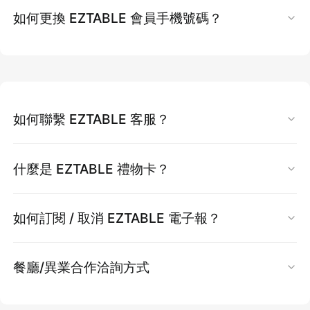
提醒：
核銷序號僅限當日使用，請於現場主動出
上。
號
入點至帳戶
。
點我快速查詢點數明細
重新整理頁面
專區 → 點數明細 查看。
如何更換 EZTABLE 會員手機號碼？
示予餐廳核銷
兌換比例：台灣地區： 每 100 點 EZCASH 可
輸入完畢後，點擊「
確定
」，折價券即可成功
點數效力：
點數效力為
180
天。
返回上一頁
3. 填寫評論抽 EZCASH 大獎
2. 於
［付款明細］
內，點選
［EZCASH 折抵］
兌換 100 哩亞洲萬里通。
歸戶並套用至訂單
舉例：贈與點數起始日： 2025/03/19， 點
信用卡授權失敗
EZCASH 點數折抵操作說明：
透過 EZTABLE 官網訂位用餐後，於訂位記錄點
重要提醒：
兌換方式：EZTABLE 官網 > 會員中心
數到期日： 2025/09/15。
選「填評論抽 EZCASH」留下評分與評論，即可
遇到此情況時，請稍候約
5 至 10 分鐘
，系統會
入點時間： 兌換後，亞洲萬里通里數將於轉
於結帳畫面中，付款明細內點選【EZCASH 折
資料轉移後，
您現有的
EZCASH 點數
和
所有
參加千元 EZCASH 大獎抽獎。
重要更新 (2024 年 9 月 1 日起)：餐後贈與的
自動恢復您的折價券，屆時即可重新使用。
換後
4
星期內存人會員帳戶。
抵】，將顯示可使用之點數。
如何聯繫 EZTABLE 客服？
訂位紀錄
將全數移至新手機號碼帳號中，舊手
中獎者將於隔月一日透過電子郵件通知。
EZCASH 點數及銀行加碼贈與的 EZCASH 點
注意事項：
機號碼帳號會立刻
停用
，無法再登入或查詢資
數，有效期限調整為 180天
點選 EZCASH 折抵，輸入欲折抵點數後按下
若您在 FAQ 中無法找到解答，或訂位過程中有任
請務必確認填寫資料完整，以免兌換失
4. 銀行紅利點數兌換 EZCASH
什麼是 EZTABLE 禮物卡？
料。
折抵【
按鈕
】。
何問題，歡迎透過以下方式聯繫 EZTABLE 客
敗。
特定銀行信用卡卡友可將紅利點數直接兌換為
轉移
作業一旦完成，
無法取消或恢復
。請務必
請確認最終結帳金額是否已正確扣抵。
服：
亞洲萬里通哩程一經兌換，即無法取消或
EZTABLE 禮物卡是企業送禮的最佳選擇！
EZCASH。
審慎確認
。
如何訂閱 / 取消 EZTABLE 電子報？
返還 EZCASH 點數。
您可於 EZTABLE 官網 >會員中心下方進行「銀
注意事項
【聯繫方式】
若您有企業送禮需求，歡迎點擊下方連結，將由
行點數兌換」及查看兌換比例並操作。
如何訂閱電子報：
活動訊息詳見官網
專人提供詳細諮詢服務：
申請更換手機號碼步驟：
餐廳/異業合作洽詢方式
1. 每筆訂單最高可折抵至
【 0 元】
。
LINE 官方帳號：@eztable
只要加入成為 EZTABLE 簡單桌會員，即可自動
禮物卡專人諮詢
訂閱 EZTABLE 的最新優惠活動電子報，輕鬆掌
驗證新手機號碼：
請先完成
新手機號碼
的
EZCASH 回饋計算重點提醒：
若您有餐廳合作或異業合作的意向，歡迎透過以
2. 由於金流平台規定，卡號欄位仍為必填，即使
客服信箱：
taiwan@eztable.com