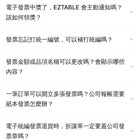
可以。當您在 EZTABLE 完成付款後，ezPay 電
(辦退時 EZCASH 有效期限已過期，返還也無法
電子發票中獎了，EZTABLE 會主動通知嗎？
時就已完成線上金流付款交易，所以小 E 會在 1
子發票系統會自動發送 E-mail 通知到您訂購時
再次使用)
該如何領獎？
月 1 日當天收到開立日期為 1 月 1 日的電子發
填寫的電子信箱。
票。
是的，EZTABLE 會主動通知您。
發票忘記打統一編號，可以補打統編嗎？
請您依以下步驟操作，將電子發票存入載具並進
EZTABLE 系統會在奇數月的 26 號之後，自動進
提醒：
因信用卡結帳日期依各發卡銀行而異，如
行歸戶：
行電子發票對獎作業。
如果您的發票已開立，但需要補打統一編號，請
退款作業處理剛好跨越您的信用卡結帳日，退款
1. 點選信件中的【
發票明細
】連結。
發票金額或品項名稱可以更改嗎？會顯示哪些
若您的發票幸運中獎，我們會以「
手機簡訊
」方
立即加入
EZTABLE 官方 LINE：@eztable
，於
金額可能會顯示在次月的帳單中。
2. 進入 ezPay 電子發票頁面後，點擊頁面中間
內容？
式通知您。
LINE 的對話框中留下您需協助事項，客服人員將
的『
歸戶
』按鈕。
請您收到簡訊後，自行前往全家便利商店列印中
點我查看退款進度
會協助您處理相關事宜。
抱歉，發票金額或品項名稱無法更改。
3. 頁面將導向至財政部電子發票整合服務平台。
獎發票。
一筆訂單可以開立多張發票嗎？公司報帳需要
(客服時間：週一至週日 10:00 至 18:00，國定例
EZTABLE 已全面導入電子式發票系統，電子發票
點我
取消訂位
4. 依據您在國稅局申請載具的方式（自然人憑證
紙本發票怎麼辦？
假日除外)
的商品名稱與金額將依訂購時的品名和金額自動
或手機條碼），選擇對應選項即可完成電子發票
兌獎說明
開立，
恕無法指定開立日期或更改品名、金額
。
由於配合電子請款結帳作業，
一筆訂單僅能開立
歸戶。
電子統編發票退貨時，折讓單一定要蓋公司發
一張發票
，無法分別開立多張發票。
票章嗎？
統編電子發票如下圖示：