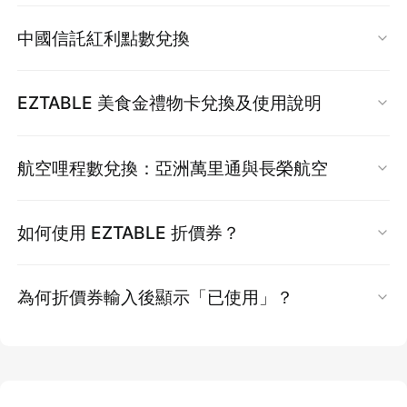
餐廳核銷序號後，隔日中午前依不同餐廳給予
很抱歉，當訂單一旦付款完成並成立後，
訂單內
EZCASH 入帳後，您可在下次使用 EZTABLE 官
訊
］
查詢路徑：
會員中心 > 折價券 > 點入「說
中國信託紅利點數兌換
0%~5% EZCASH 回饋。
容就無法再修改
，
因此
無法再補使用折價券
。
網購買獨家方案時，直接折抵等值消費。您可隨
明」即可查看有效期限。
以下不適用：
時登入「
會員專區
」查看持有的 EZCASH 總額與
📌 因應 APP 系統升級，目前「中信會員紅利兌
若您仍想使用折價券，僅能自行透過
會員專區取
EZTABLE 美食金禮物卡兌換及使用說明
(1) 電子餐券及紙本餐券
快速前往會員中心
明細。
點」功能暫時無法使用。
消原訂單後再重新訂購
。取消前請務必確認您欲
(2) 限時折價券優惠活動
兌換方式：
購買的產品數量或日期時段是否仍有空位。
(3) 部份餐廳因合作條件不同，系統將於選擇
航空哩程數兌換：亞洲萬里通與長榮航空
我們正積極進行調整與測試，確保日後提供更穩
EZCASH 點數有效期限查詢：
「付款方式」頁面清楚顯示，
再回饋 0 EZCASH
前往
EZTABLE 官網
，手機號碼登入後進入會
定、便利的服務。
EZTABLE 提供航空哩程數兌換服務，目前合作夥
所有 EZCASH 點數皆設有使用期限。
員專區。
如何使用 EZTABLE 折價券？
2. 銀行/電信獨家方案加碼
伴為亞洲萬里通 (Asia Miles) 及長榮航空 (EVA
調整期間： 即日起至另行公告。
6. 完成結帳與訂位，
並接收確認信
各銀行/電信不定期與 EZTABLE 合作，推出額外
一般期限：
大部分 EZCASH 回饋點數的有效
點選 「
美食金禮物卡
」，依頁面指示輸入禮
Air - 無限萬哩遊)。
EZTABLE 折價券使用步驟：
系統將自動寄送【訂位確認信】至您的 E-mail，
EZCASH 加碼回饋，通常於用餐日次月底前匯
為何折價券輸入後顯示「已使用」？
期限為
入點月份起算 1 到 6 個月不等
，依餐廳
物卡序號完成
EZCASH
兌換。
請留意收件匣或垃圾郵件夾。
在 EZTABLE 網站上選擇您想預訂的獨家方案
入。詳情請參閱活動說明。
或活動規定可能不同。
一、EZCASH 兌換「亞洲萬里通 Asia Miles」
若您在輸入折價券後顯示「已使用」，這通常是
兌換成功後，點數會立即入點。
您也可隨時至【會員專區】> 【訂位紀錄】中查
進入結帳頁面時，點選「
折價券折抵
」
提醒： 銀行加碼贈送的 EZCASH 點數 (含 Hami
查詢期限：
您可於「會員專區 > 點數明細」
因為您在結帳過程中：
看餐廳訂位資料。
兌換門檻： 帳戶中 EZCASH 需滿 300 點以
選擇「
新增折價券
」，然後輸入您的
折價券序
Pass 等），於用餐後 7-10 個工作天系統會自動
中查詢每筆 EZCASH 的詳細到期日。
若未立即顯示，請重新整理頁面，並於 會員