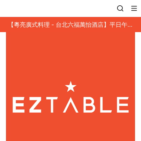
登入
【粵亮廣式料理 - 台北六福萬怡酒店】平日午餐
8 折起｜靓港點套餐