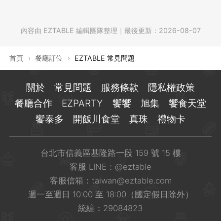
二、EZCASH 兌換「長榮航空 EVA Air - 無限萬
握獨家好康！
EZTABLE 會員手機驗證。
所有 EZCASH 回饋皆以您訂單的實際刷卡金額為
下信箱與我們聯繫：
結帳金額為 0 元，仍須輸入卡號。
使用方式
： 禮物卡可兌換為 EZCASH 點數。這
哩遊」
【服務時間】
如何取消訂閱電子報：
聯繫客服：
計算基準，若訂單有使用折價券或 EZCASH 點數
些點數可在您使用 EZTABLE 預訂餐廳時，直接
內容由 EZTABLE 編輯團隊整理
｜
最後更新：
2026-08-07
服務信箱：
support.tw@eztable.com
3. 若金額為 0 元，系統不會進行實際扣款或授
週一至週日 10:00–18:00（國定假日除外）
您可以透過電子報信件自行取消：
LINE 官方帳號： @eztable
折抵，折抵的金額部分不列入回饋計算。
此服務需同時為
長榮航空「無限萬哩遊」會員
及
折抵訂位費用。
3. 輸入欲折抵點數後按下
［折抵］
按鈕
權，僅作結帳流程確認，即可順利完成購買。
點我加入官方帳號
EZTABLE 會員
。
首頁
›
餐廳訂位
›
EZTABLE 常見問題
價值換算
： 1 點 EZCASH 等同於新台幣 1 元。
我們將於服務時間內儘速回覆，感謝您的理解與
開啟您收到的任何一封 EZTABLE 電子報
客服信箱：
taiwan@eztable.com
計算範例：
*折抵後，
請務必確認最終結帳金額是否已正確扣
兌換可透過 EZTABLE 官網進行操作。
消費限制
： 使用 EZCASH 點數折抵時，沒有最
等候。
滑動頁面至最底端，點選「
取消訂閱
」按鈕
折價券使用注意事項：
關於
常見問題
服務條款
隱私權政策
客服時間：
週一至週日 10:00 - 18:00 (國
前往立即訂位
訂位金額為 $1000，使用 $200 折價券折抵，實
抵
低消費金額限制。
提醒：若未完成卡號填寫，將無法完成訂單流
點選「
確認
」完成取消訂閱
1. EZCASH 兌換長榮航空哩程
餐廳合作
EZPARTY
饗饗
旭集
饗食天堂
定例假日除外)
際刷卡金額為 $800。若回饋比例為 5%，則
不適用產品：
折價券無法用於購買禮物卡產
程。
當您看到「您已經成功取消訂閱電子報」訊
饗泰多
開飯川食堂
真珠
禮物卡
提供資料：
在 LINE 或信箱中，詳述您的狀況
EZCASH 回饋點數為：$800 (實際刷卡金額) ×
品。
兌換路徑：
息，即代表已取消成功
並提供以下資訊：
5% (回饋比例) = 40 點 EZCASH
不可兌換現金：
參加活動贈送的折價券，不
透過
EZTABLE 官網
，點選「
將 EZCASH
新手機號碼：
__________
可兌換為現金。
台北市信義區基隆路一段 159 號 15 樓
換成航空里數
」。
舊手機號碼：
客服 LINE：
@eztable
__________
特殊方案限制：
部分餐廳推出的
特殊優惠方
兌換比例：
客服信箱：
taiwan@eztable.com
案
可能不適用折價券折抵，請以 EZTABLE 網
一般：
300 點 EZCASH 兌換 300 哩
長
客服人員將於上班時間儘速處理。
週一至週日 10:00 至 18:00（國定假日除外）
站公告的活動辦法為準。EZTABLE 保有活動
榮航空哩程。
統編：29084823
變更及最終解釋權。
促銷優惠：
2024年4月18日起，促銷 66