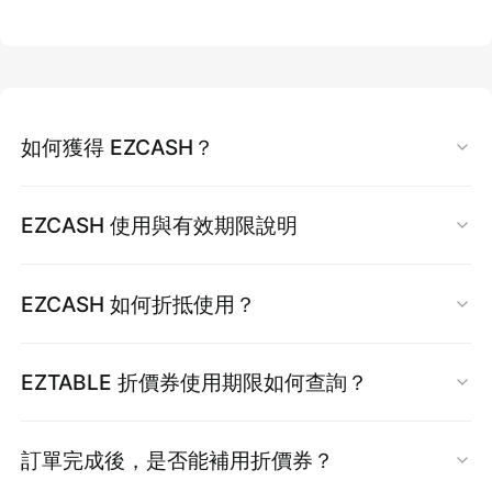
如果您的公司報帳需要紙本發票，請參考以下步
依財政部規定，電子統編發票如遇跨期退款，須
5. 選擇付款方式
驟列印電子發票證明聯進行報帳：
開立
折讓單
並加蓋
「公司發票章」
或「
公司大小
一般信用卡、美國運通卡、全支付 PXPAY、街口
1. 在訂購時，『發票方式』請選擇『開立電子發
章」
後，回傳電子檔案，方可辦理退款。
支付、Samsung Pay 皆可使用。
票統編(統一編號)』並完成付款
如何獲得 EZCASH？
*指定付款方式再享專屬優惠 (優惠每月更新，詳
2. 付款成功後約 30 分鐘，ezPay 電子發票系統
如報帳公司無法提供蓋章
，將無法進行退款作
情請見官網下方)
會自動發送 E-mail 通知到您的信箱
EZCASH 是 EZTABLE 提供的專屬回饋點數，您
業，請務必確認後再申請開立統編發票。
EZCASH 使用與有效期限說明
3. 點選信件中的【
發票明細
】連結，將連結至
在 EZTABLE 官網預訂
獨家方案
時可折抵消費。
提醒：
若您的發票符合退貨條件且已跨發票週
ezPay 電子發票頁面
請務必
登入會員帳號
後再進行訂位，以確保獲得
EZCASH 是 EZTABLE 提供的專屬回饋點數，您
期，EZTABLE 將主動以 email 寄送折讓單連
4. 在頁面最下方點選『
列印
』，並選擇您欲列印
EZCASH 如何折抵使用？
回饋。
在 EZTABLE 官網預訂
獨家方案
時可折抵消費。
結。請列印並蓋章後回傳，即可進行後續退款處
的模式，即可列印報帳用的電子統編發票證明聯
請務必
登入會員帳號
後再進行訂位，以確保獲得
EZCASH 點數折抵操作說明：
理。
EZTABLE 折價券使用期限如何查詢？
EZCASH 點數回饋方式總整理：
回饋。
於結帳畫面中，付款明細內點選【EZCASH 折
提醒：
列印出的電子統編發票證明聯即為財政部
抵】，將顯示可使用之點數。
折價券歸戶後
，您可以隨時前往
會員中心
查詢折
核准之紙本電子發票證明聯，可直接用於報帳。
1. 獨家方案訂位回饋 (最高 5%)
訂單完成後，是否能補用折價券？
EZCASH 使用方式：
價券的有效期限：
使用 EZTABLE 官網預訂獨家方案。用餐完成且
1. 選擇好欲訂位之時段後，點選［
填寫付款資