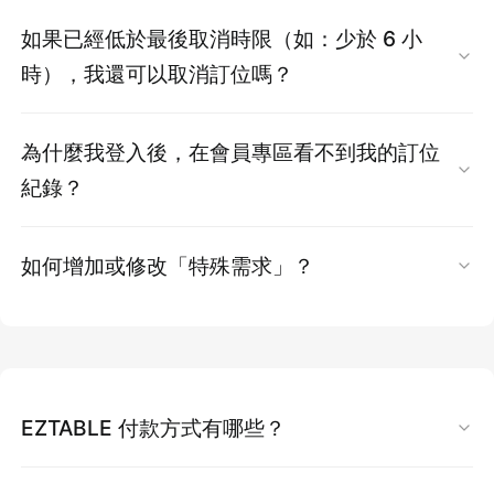
【操作方式】
各餐廳取消規範不同，請務必查閱【注意事
適用於您預訂的用餐時間與人數，付款完成即視
取消規範依各餐廳方案不同，請詳閱您所訂購方
如果已經低於最後取消時限（如：少於 6 小
項】
為同意，恕無法異動。」
此
代表該方案無法取消
如超過取消時限或屬不可取消方案：恕無法退費
案的「注意事項」與「訂位確認信」。
透過官網：
減少人數：
時），我還可以取消訂位嗎？
若已過取消時限，將無法取消、修改或退費
／修改。
或修改
登入官網 →
輸入手機號碼 → 訂位/購買紀錄
可減至餐廳規定的最少人數，系統將依比例退
可取消類型：
EZTABL
E
獨家方案為「
訂位服務＋定金
」機
→ 餐廳訂位 → 選擇訂單 → 往下滑動點取消
提醒：
如為重要聚餐、多人用餐或需彈性安排，
提醒：
刷至原信用卡。
3. 選擇訂位資訊
若餐廳標示「
用餐前 6／24／48／72／120
為什麼我登入後，在會員專區看不到我的訂位
制，於訂位時同步預付
全額餐費
或
部分定金
（依
訂位。
建議您優先選擇提供取消／修改服務的餐廳或時
選擇「日期」、「人數」、「用餐時段」
小時可取消
」→ 請於時限內取消訂單，系統
紀錄？
優惠名額有限，重新下訂不保證仍可使用。
各餐廳合作方案內容而定）。預付定金(全額餐
段。
取消訂位：
若顯示
灰底
，代表該日期／人數未開放或已額
將全額退刷原付款方式。
付款前請確認優惠條件與適用對象。
費)可折抵現場餐費或指定限量商品，並保障顧客
點我:
取消訂位
查無訂單紀錄，可能是當初
使用
不同手機號碼
登
符合取消時限者可全額退刷。
滿，建議改選其他日期或人數。
不可取消類型：
如何增加或修改「特殊需求」？
更多優惠請點選
獨家優惠
。
該日期與時段之座位權益，同時店家也能避免預
登出
入所致。
注意：完成一次修改後，該筆訂單將無法再次
若方案標示
「付款後不接受取消」
：→ 完成
提醒：僅限透過 EZTABLE 系統取消方可退款，
留座位可能造成的損失。
異動或取消。
付款即視為同意條款，恕無法退費或異動。
如需補充
孩童人數、壽星備註或座位需求
，可登
確定要登出嗎？
請確認收到取消確認信。
建議您
確認當時下訂使用的手機號碼，未來請固
如需減少人數
：
入官網編輯「特殊需求」欄位。
若已低於餐廳公告的取消時限，將無法取消或
定使用同一帳號登入，以利查詢訂單與累積
如需更換用餐時間：
請於訂單取消時限內至會員中心>餐廳訂位記
退費。
先不要
確認
EZCASH。
操作方式：
若尚未收到「取消通知信」，請務必依以下步驟
請先
重新訂購新時段
，並於原訂單用餐前 6
錄中，完成修改人數。
超過時限將無法申請退
EZTABLE 付款方式有哪些？
依《民法第249條第2款》，定金於顧客自身
再次確認訂單狀態：
小時內完成取消，否則將無法退費。
費。
前往我的訂位查詢
原因無法履約時不得退還。
前往 EZTABLE 官網並登入帳號
目前 EZTABLE 提供最便利的「
信用卡線上付