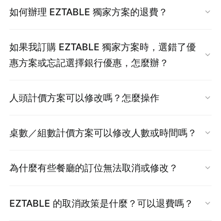
需求（如兒童椅、餐具）。是否收費將依餐廳
>【餐廳訂位記錄】，可直接查詢訂位資訊並確
若無顯示，表示該餐廳目前未提供。
類型」篩選找餐廳。
如何辦理 EZTABLE 獨家方案的退費？
現場規定為準。
認是否預訂成功。
提醒：各餐廳優惠條件不同，請詳閱頁面內容，
若誤將孩童算為成人付款：
當您符合取消條件時，可透過 EZTABLE 官網自
建議可先行聯繫餐廳確認是否可搭配 EZTABLE
如果我訂購 EZTABLE 獨家方案時，選錯了優
可在系統允許的修改時限內，將訂位人數調整
行取消訂位，系統將自動全額退刷至原付款方
使用。
惠方案或忘記選擇銀行優惠，怎麼辦？
為
實際用餐的成人人數
（僅限修改一次）
。
式，無須手續費。
完成用餐成人人數調整後，請至「訂位記錄」
若未正確選擇指定優惠（如銀行優惠、遠傳 APP
【退費條件說明】
點選【查看】→【編輯】，並於「特殊需求」
人頭計價方案可以修改嗎？怎麼操作
限定...），付款後無法補登或更換。
欄位填寫孩童人數及相關需求，以利餐廳安排
EZTABLE 獨家方案為「預付型訂位」，可於
EZTABLE 優惠於結帳當下即綁定，付款即視為訂
每筆訂單僅限修改或取消一次，請務必於用餐前
座位。
桌數／組數計價方案可以修改人數或時間嗎？
取消時限內操作退費。
單成立。
6 小時內完成操作。
【取消】與【修改人數】僅擇一執行，一旦修
提醒：
若是【
島語
】訂位，則需先致電餐廳詢問
方案目前無法修改人數或時間，
如需變更，
請先
如仍在取消時限內：
修改規則說明：
改則無法再取消。
為什麼有些餐廳的訂位無法取消或修改？
可以安排喔！
取消原訂單（若仍在取消時限內）後重新預訂。
每家餐廳取消規範不同，請查閱該方案的「注
前往【會員中心】>【餐廳訂位記錄】取消原
增加人數
：
部分 EZTABLE 獨家優惠方案為「不可異動類
點此前往訂位記錄
意事項」。
提醒：
訂單
EZTABLE 的取消政策是什麼？可以退費嗎？
需另新增一筆加購人數的訂單，若名額已滿將
型」，若方案「注意事項」中說明：
「本優惠僅
重新選擇正確優惠方案再下訂
無法新增。