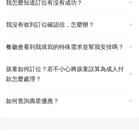
定
我怎麼知道訂位有沒有成功？
是「餐廳未開放該時段線上訂位」。
請您透過官方訂位平台親自完成操作，以確保您
3. 綁定成功後，系統將帶您回到官網，請輸入手
完成訂位後，系統會發送確認信至您填寫的
的資訊安全與訂位成功。
機號碼
建議您：
我沒有收到訂位確認信，怎麼辦？
Email，並可同步於會員專區查詢紀錄。
4. 收到簡訊驗證碼後，請於官網輸入完成驗證
訂位請點我
嘗試改選其他日期或時段
常見可能原因與處理方式如下：
一般訂位：
送出後即會收到「訂位確認信」，
餐廳會看到我填寫的特殊需求並幫我安排嗎？
完成綁定後，下次即可直接用 LINE 登入，無需
若為熱門時段，建議提早預訂或聯繫餐廳了解
內含訂位編號，代表訂位成功，餐廳將為您保
信箱填寫錯誤：
請確認訂位時填入的 Email
再輸入驗證碼。
候位規則
您在訂位時填寫的特殊需求（
如靠窗、慶生、兒
留座位。
是否正確。
歡迎參考其他推薦餐廳 ➜ 立即查看
熱門餐廳
孩童如何訂位？若不小心將孩童誤算為成人付
童椅等
）將同步傳送給餐廳。
獨家方案（預付型）：
完成付款後會收到「預
信件被歸類為垃圾郵件：
部分信箱（如
款怎麼處理？
付訂位確認信」，內含訂位資訊、方案內容、
Yahoo、Hotmail、PChome）可能將信件誤
餐廳會視當日營運狀況與現場座位條件評估是否
付款明細與核銷序號，為成功預訂依據。
EZTABLE 訂位僅預收成人費用，孩童無需預付，
判為垃圾郵件，請檢查垃圾信匣或促銷分類。
可安排，無法保證全數配合。
如何查詢壽星優惠？
可於用餐當天依各餐廳規定現場付款。
信件傳送延遲：
視信箱服務商不同，可能需等
建議您登入會員專區 → 訂位記錄，確認最新狀
若該需求為您用餐的重要考量，建議訂位後主動
待數分鐘至數小時。
壽星優惠依各餐廳合作方案為準，請至餐廳介紹
態。
訂位建議：
2. 選擇餐廳
聯繫餐廳進一步確認。
頁查看是否有標示
「壽星優惠」
。
請於結帳頁的「特殊需求」欄填寫孩童人數與
若仍未收到確認信，您也可前往【會員中心】
可透過推薦頻道、關鍵字搜尋或依「地區／餐廳