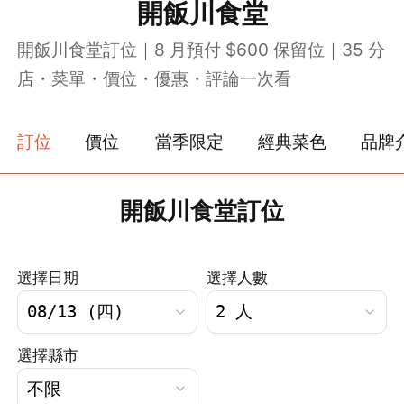
開飯川食堂
開飯川食堂訂位｜8 月預付 $600 保留位｜35 分
店・菜單・價位・優惠・評論一次看
訂位
價位
當季限定
經典菜色
品牌
開飯川食堂訂位
選擇日期
選擇人數
選擇縣市