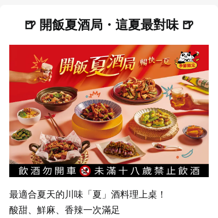
🍺
開飯夏酒局・這夏最對味
🍺
最適合夏天的川味「夏」酒料理上桌！
酸甜、鮮麻、香辣一次滿足