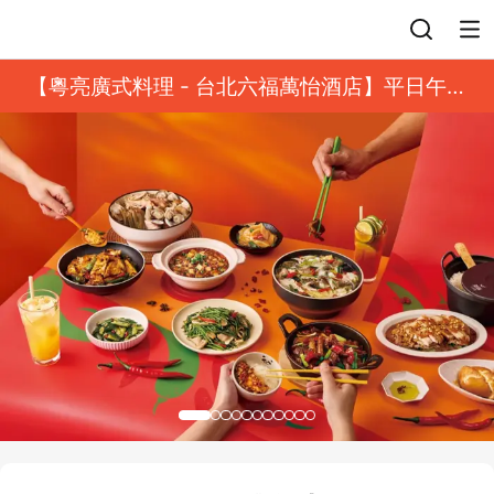
登入
【粵亮廣式料理 - 台北六福萬怡酒店】平日午餐
8 折起｜靓港點套餐