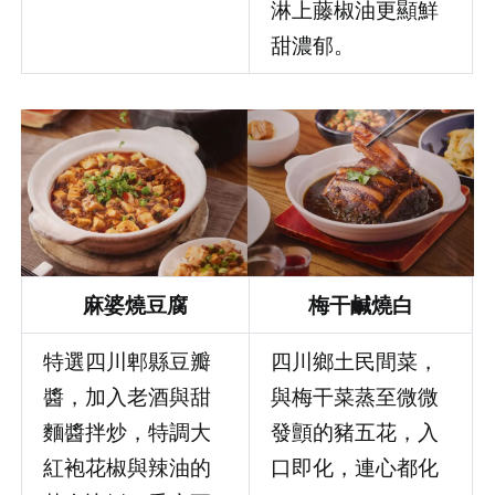
淋上藤椒油更顯鮮
甜濃郁。
麻婆燒豆腐
梅干鹹燒白
特選四川郫縣豆瓣
四川鄉土民間菜，
醬，加入老酒與甜
與梅干菜蒸至微微
麵醬拌炒，特調大
發顫的豬五花，入
紅袍花椒與辣油的
口即化，連心都化