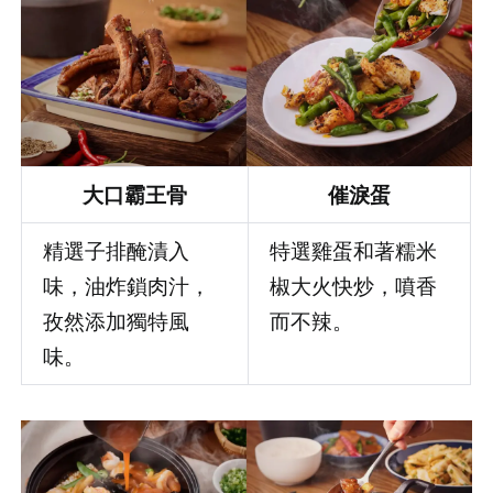
大口霸王骨
催淚蛋
精選子排醃漬入
特選雞蛋和著糯米
味，油炸鎖肉汁，
椒大火快炒，噴香
孜然添加獨特風
而不辣。
味。
登出
確定要登出嗎？