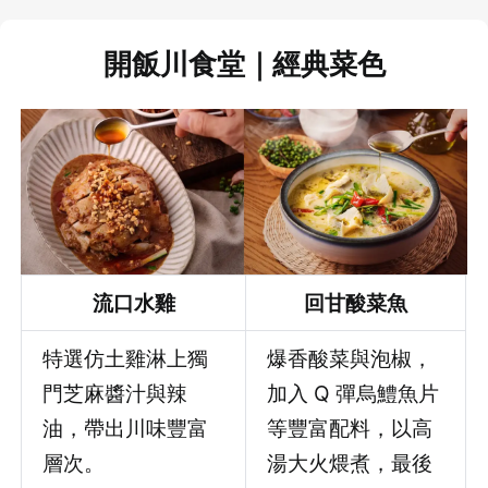
開飯川食堂｜經典菜色
流口水雞
回甘酸菜魚
特選仿土雞淋上獨
爆香酸菜與泡椒，
門芝麻醬汁與辣
加入 Q 彈烏鱧魚片
油，帶出川味豐富
等豐富配料，以高
層次。
湯大火煨煮，最後