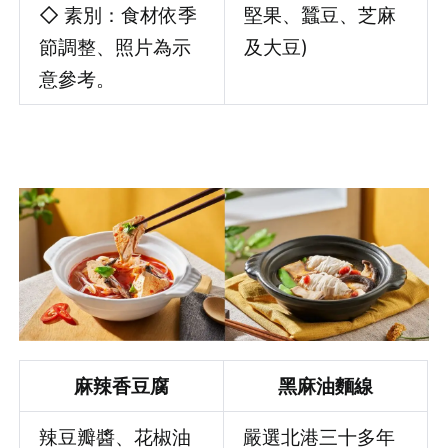
◇ 素別：食材依季
堅果、蠶豆、芝麻
節調整、照片為示
及大豆)
意參考。
麻辣香豆腐
黑麻油麵線
辣豆瓣醬、花椒油
嚴選北港三十多年