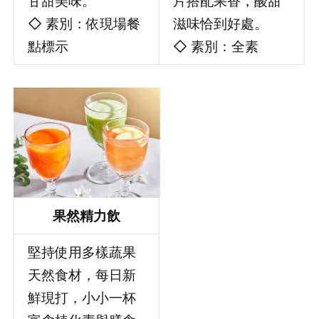
甘甜美味。
片搭配果香，酸甜
◇ 素別：依現場餐
滋味恰到好處。
點標示
◇ 素別：全素
先不要
確認
果然精力飲
堅持使用多樣蔬果
天然食材，每日新
鮮現打，小小一杯