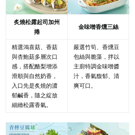
炙燒松露起司加州
金味噌香燻三絲
捲
精選鴻喜菇、香菇
嚴選竹筍、香燻豆
與杏鮑菇多層次口
包絲與脆藻，拌以
感，搭配酪梨增添
主廚特調金味噌醬
滑順與自然奶香，
汁，香氣馥郁、清
入口先是炙燒的濃
爽可口。
郁鹹香，隨之綻放
細緻松露香氣。