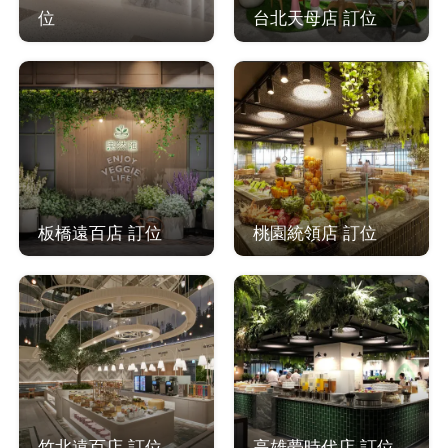
位
台北天母店 訂位
板橋遠百店 訂位
桃園統領店 訂位
竹北遠百店 訂位
高雄夢時代店 訂位