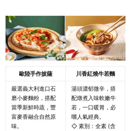
歐陸手作披薩
川香紅燒牛若麵
嚴選義大利進口石
湯頭濃郁微辛，搭
磨小麥麵粉，搭配
配燉煮入味軟嫩牛
當季新鮮時蔬，豐
若，一口暖胃，必
富麥香融合自然原
嚐人氣經典。
味。
◇ 素別：全素 (含