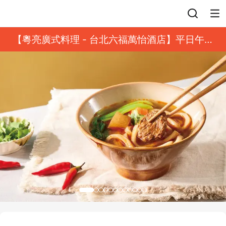
登入
【粵亮廣式料理 - 台北六福萬怡酒店】平日午餐
8 折起｜靓港點套餐