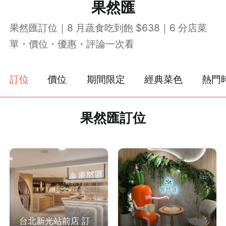
果然匯
果然匯訂位｜8 月蔬食吃到飽 $638｜6 分店菜
單・價位・優惠・評論一次看
訂位
價位
期間限定
經典菜色
熱門
果然匯訂位
台北新光站前店 訂