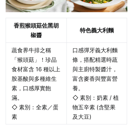
香煎猴頭菇佐黑胡
特色義大利麵
椒醬
蔬食界牛排之稱
口感彈牙義大利麵
「猴頭菇」！珍品
條，搭配精選時蔬
食材富含 16 種以上
與主廚特製醬汁，
胺基酸與多種維生
富含麥香與豐富營
素，口感厚實飽
養。
滿。
◇ 素別：奶素 / 植
◇ 素別：全素／蛋
物五辛素 (含堅果
素
及大豆)