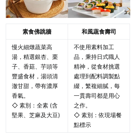
素食佛跳牆
和風蔬食壽司
慢火細燉蔬菜高
不使用素料加工
湯，精選銀杏、栗
品，秉持日式職人
子、香菇、芋頭等
精神，從食材挑選
豐盛食材，湯頭清
處理到配料調製點
澈甘甜，帶有濃厚
綴，繁複細膩，每
香氣。
一貫壽司都是用心
◇ 素別：全素 (含
之作。
堅果、芝麻及大豆)
◇ 素別：依現場餐
點標示