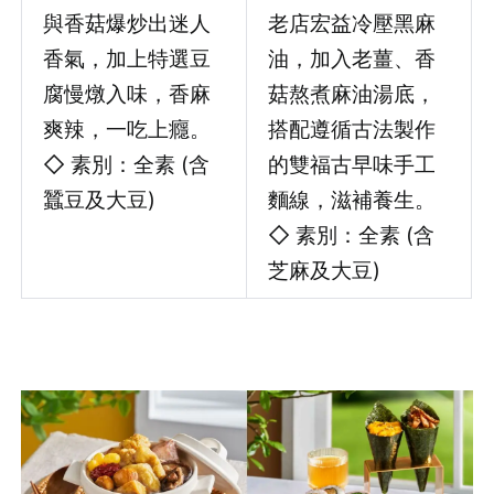
與香菇爆炒出迷人
老店宏益冷壓黑麻
香氣，加上特選豆
油，加入老薑、香
腐慢燉入味，香麻
菇熬煮麻油湯底，
爽辣，一吃上癮。
搭配遵循古法製作
◇ 素別：全素 (含
的雙福古早味手工
蠶豆及大豆)
麵線，滋補養生。
◇ 素別：全素 (含
芝麻及大豆)