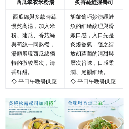
西瓜翠衣米粉湯
炙香蔬鮭握壽司
西瓜綿與多款時蔬
胡蘿蔔巧妙演繹鮭
慢熬高湯，加入米
魚的細緻紋理與滑
粉、蒲瓜、香菇絲
嫩口感，入口先是
與筍絲一同熬煮，
炙燒香氣，隨之綻
湯頭展現西瓜綿獨
放胡蘿蔔的清甜與
特的微酸層次，清
層次旨味，口感柔
香鮮甜。
潤、尾韻細緻。
◇ 平日午晚餐供應
◇ 平日午晚餐供應