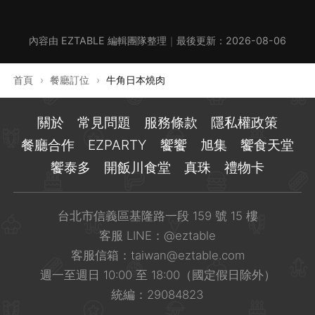
內容由 EZTABLE 編輯團隊整理
｜
最後更新：
2026-08-06
首頁
›
餐廳訂位
›
牛角日本燒肉
關於
常見問題
服務條款
隱私權政策
餐廳合作
EZPARTY
饗饗
旭集
饗食天堂
饗泰多
開飯川食堂
真珠
禮物卡
台北市信義區基隆路一段 159 號 15 樓
客服 LINE：
@eztable
客服信箱：
taiwan@eztable.com
週一至週日 10:00 至 18:00（國定假日除外）
統編：29084823