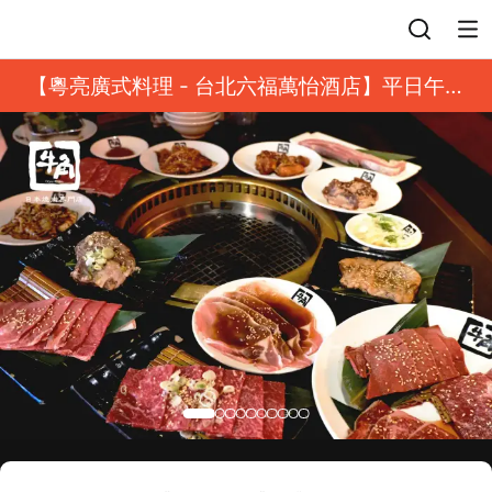
登入
【粵亮廣式料理 - 台北六福萬怡酒店】平日午餐
8 折起｜靓港點套餐