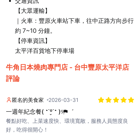
交通資訊
【大眾運輸】
｜火車：豐原火車站下車，往中正路方向步行
約 7~10 分鐘。
【停車資訊】
太平洋百貨地下停車場
牛角日本燒肉專門店 - 台中豐原太平洋店
評論
匿名的美食家
2026-03-31
一週年紀念餐( ˶˙º̬˙˶ )୨⚑゛
餐點好吃、上菜速度快、環境寬敞，服務人員態度良
好，吃得很開心！