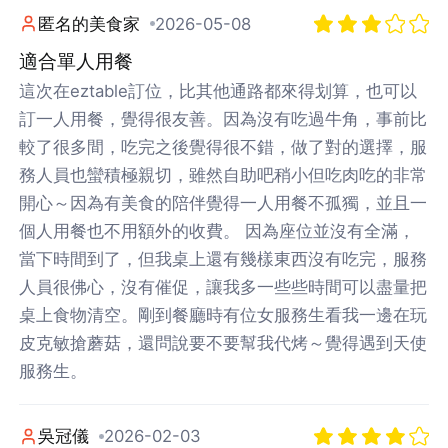
匿名的美食家
2026-05-08
適合單人用餐
這次在eztable訂位，比其他通路都來得划算，也可以
訂一人用餐，覺得很友善。因為沒有吃過牛角，事前比
較了很多間，吃完之後覺得很不錯，做了對的選擇，服
務人員也蠻積極親切，雖然自助吧稍小但吃肉吃的非常
開心～因為有美食的陪伴覺得一人用餐不孤獨，並且一
個人用餐也不用額外的收費。 因為座位並沒有全滿，
登出
當下時間到了，但我桌上還有幾樣東西沒有吃完，服務
人員很佛心，沒有催促，讓我多一些些時間可以盡量把
確定要登出嗎？
桌上食物清空。剛到餐廳時有位女服務生看我一邊在玩
皮克敏搶蘑菇，還問說要不要幫我代烤～覺得遇到天使
先不要
確認
服務生。
吳冠儀
2026-02-03