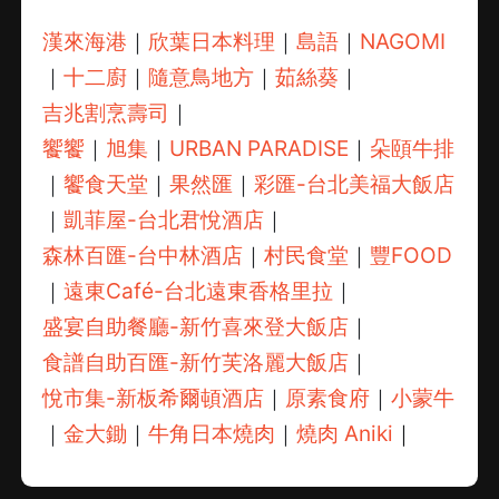
漢來海港
｜
欣葉日本料理
｜
島語
｜
NAGOMI
｜
十二廚
｜
隨意鳥地方
｜
茹絲葵
｜
吉兆割烹壽司
｜
饗饗
｜
旭集
｜
URBAN PARADISE
｜
朵頤牛排
｜
饗食天堂
｜
果然匯
｜
彩匯-台北美福大飯店
｜
凱菲屋-台北君悅酒店
｜
森林百匯-台中林酒店
｜
村民食堂
｜
豐FOOD
｜
遠東Café-台北遠東香格里拉
｜
盛宴自助餐廳-新竹喜來登大飯店
｜
食譜自助百匯-新竹芙洛麗大飯店
｜
悅市集-新板希爾頓酒店
｜
原素食府
｜
小蒙牛
｜
金大鋤
｜
牛角日本燒肉
｜
燒肉 Aniki
｜