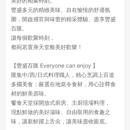
美好的相聚時刻。
豐盛多元的精緻美味、自在愉悅的舒適氛
圍，開啟感官與味蕾的精采體驗、盡享豐盛
百匯。
讓每個歡聚時刻，
都宛若置身天堂般美好歡樂！
【豐盛百匯 Everyone can enjoy 】
匯集中/西/日式料理職人，精心烹調上百道
多國美食；嚴選在地當令食材，用心詮釋食
材的鮮美原味。
饗食天堂採開放式廚房、主廚現場料理，
現點鮮做的美好滋味、自由取用的食趣之
味，讓新鮮躍上舌尖，讓美味盡收眼底。