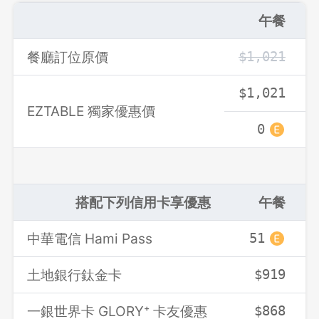
午餐
餐廳訂位原價
$1,021
登出
$1,021
確定要登出嗎？
EZTABLE 獨家優惠價
0
先不要
確認
搭配下列信用卡享優惠
午餐
中華電信 Hami Pass
51
土地銀行鈦金卡
$919
一銀世界卡 GLORY⁺ 卡友優惠
$868