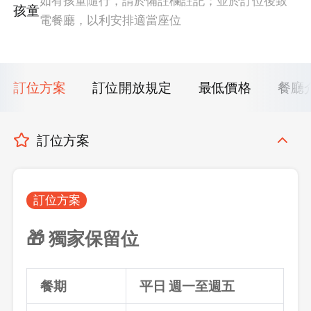
如有孩童隨行，請於備註欄註記；並於訂位後致
孩童
電餐廳，以利安排適當座位
訂位方案
訂位開放規定
最低價格
餐廳
訂位方案
訂位方案
🎁 獨家保留位
餐期
平日 週一至週五