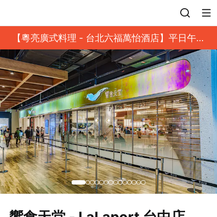
登入
【粵亮廣式料理 - 台北六福萬怡酒店】平日午餐
8 折起｜靓港點套餐
饗食天堂 - LaLaport 台中店