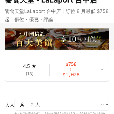
饗食天堂LaLaport 台中店｜訂位 8 月最低 $758
起｜價位・優惠・評論
$
758
4.5
★
~
(
13
)
$
1,028
大人