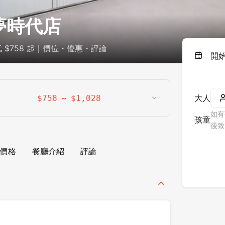
雄夢時代店
 $758 起｜價位・優惠・評論
開
~
大人
$
758
$
1,028
如有
孩童
後致
價格
餐廳介紹
評論