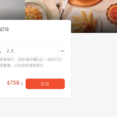
始訂位
孩童隨行，請於備註欄註記；並於訂位
電餐廳，以利安排適當座位
$
758
訂位
起