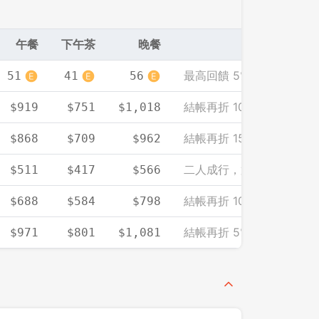
午餐
下午茶
晚餐
最高回饋 5% EZCASH
51
41
56
結帳再折 10%（單筆需滿 2
$919
$751
$1,018
結帳再折 15%
$868
$709
$962
二人成行，第二人餐標免
$511
$417
$566
結帳再折 1000（單筆需滿 
$688
$584
$798
結帳再折 5%（單筆需滿 2
$971
$801
$1,081