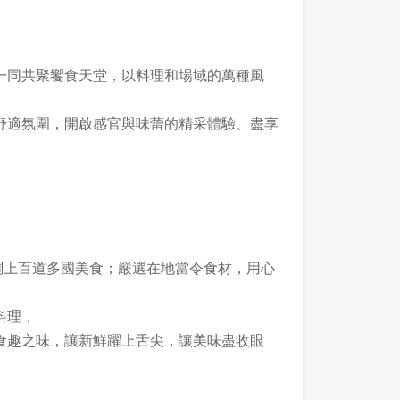
一同共聚饗食天堂，以料理和場域的萬種風
舒適氛圍，開啟感官與味蕾的精采體驗、盡享
】
調上百道多國美食；嚴選在地當令食材，用心
料理，
食趣之味，讓新鮮躍上舌尖，讓美味盡收眼