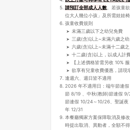
請
預訂全部成人人數
。若孩童欲
位大人幾位小孩」及所需娃娃椅
孩童收費規則
未滿三歲以下之幼兒免費
三歲(含)以上~未滿六歲之幼兒
六歲(含)以上~未滿十二歲
十二歲(含)以上，以成人計
【上述價格皆需另收 10% 
欲享有兒童收費優惠，請現
逢週六、週日皆不適用
2026 年不適用日：端午節連假 6
節 8/19 、中秋(教師)節連假 9
節連假 10/24～10/26、聖誕夜
年 12/31
本餐廳獨家方案保障取消及修改時
時提出取消、異動者，全額不得