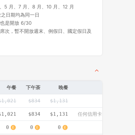
、5 月、7 月、8 月、10 月、12 月
所開放之日期均為同一日
先不要
確認
 也是開放 6/30
席次，暫不開放週末、例假日、國定假日及
午餐
下午茶
晚餐
$1,021
$834
$1,131
任何信用卡、付款方式皆
$1,021
$834
$1,131
0
0
0