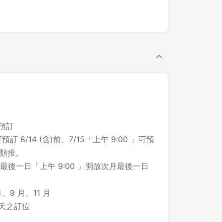
之預訂
預訂 8/14 (含)前、7/15「上午 9:00 」可預
此類推。
後一日「上午 9:00 」開放次月最後一日
、9 月、11 月
登出
 天之訂位
確定要登出嗎？