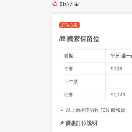
訂位方案
訂位方案
🎁 獨家保留位
餐期
平日 週一
午餐
$
928
下午茶
-
晚餐
$
1,028
以上價格需另收 10% 服務費
📌 優惠訂位說明