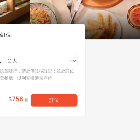
始訂位
孩童隨行，請於備註欄註記；並於訂位
電餐廳，以利安排適當座位
$
758
訂位
起