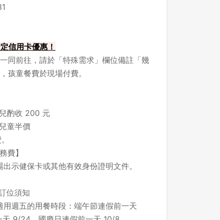
1
 指定信用卡優惠！
一同前往，請於「特殊需求」欄位備註「幾
，孩童餐費於現場付費。
酌收 200 元
之兒童半價
費。
服務費】
場出示健保卡或其他有效身份證明文件。
之訂位須知
適用週五的用餐時段：端午節連假前一天
天 9/24、國慶日連假前一天 10/8