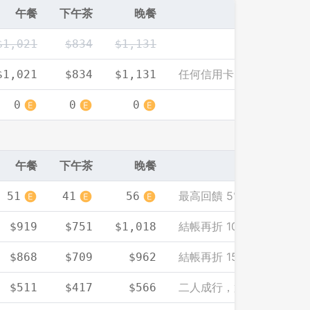
午餐
下午茶
晚餐
$1,021
$834
$1,131
任何信用卡、付款方式皆
$1,021
$834
$1,131
0
0
0
午餐
下午茶
晚餐
最高回饋 5% EZCASH
51
41
56
結帳再折 10%（單筆需滿 2
$919
$751
$1,018
結帳再折 15%
$868
$709
$962
二人成行，第二人餐標免
$511
$417
$566