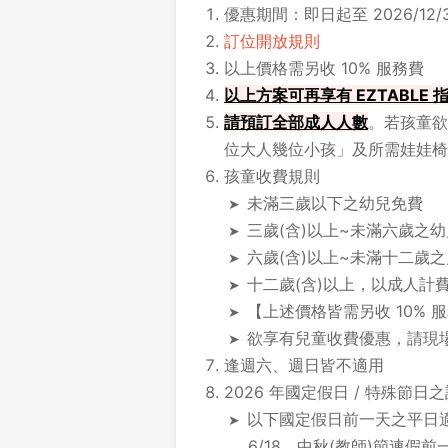
優惠期間：即日起至 2026/12/3
訂位開放規則
以上價格需另收 10% 服務費
以上方案可再享有 EZTABLE
請
預訂全部成人人數
。若孩童欲
位大人幾位小孩」及所需娃娃椅
孩童收費規則
未滿三歲以下之幼兒免費
三歲(含)以上~未滿六歲之幼兒
六歲(含)以上~未滿十二歲
十二歲(含)以上，以成人計
【上述價格皆需另收 10% 
欲享有兒童收費優惠，請現
逢週六、週日皆不適用
2026 年國定假日 / 特殊節日
以下國定假日前一天之平日
6/18、中秋(教師)節連假前一