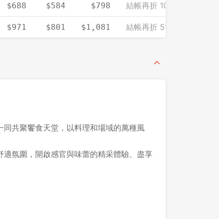
結帳再折 1000（單筆需滿 
$688
$584
$798
結帳再折 5%（單筆需滿 2
$971
$801
$1,081
一同共聚饗食天堂，以料理和場域的萬種風
舒適氛圍，開啟感官與味蕾的精采體驗、盡享