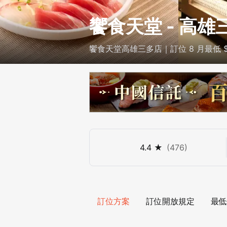
饗食天堂 - 高雄
饗食天堂高雄三多店｜訂位 8 月最低 
4.4
★
(
476
)
訂位方案
訂位開放規定
最低