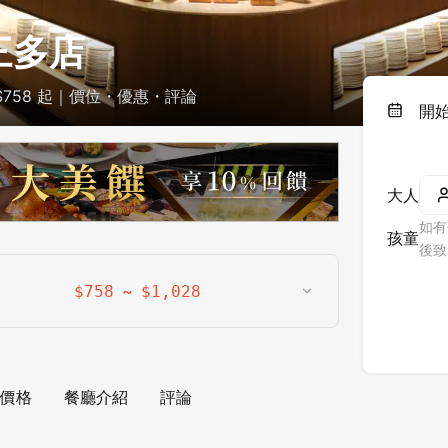
三多店
$758 起｜價位・優惠・評論
開
大人
如有
孩童
後致
~
$
758
$
1,028
價格
餐廳介紹
評論