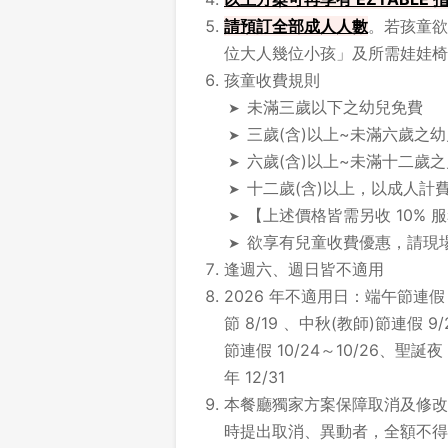
請
預訂全部成人人數
。若孩童欲
位大人幾位小孩」及所需娃娃椅
孩童收費規則
未滿三歲以下之幼兒免費
三歲(含)以上~未滿六歲之幼兒
六歲(含)以上~未滿十二歲
十二歲(含)以上，以成人計
【上述價格皆需另收 10% 
欲享有兒童收費優惠，請現
逢週六、週日皆不適用
2026 年不適用日：端午節連假 6
節 8/19 、中秋(教師)節連假 9
節連假 10/24～10/26、聖誕夜
年 12/31
本餐廳獨家方案保障取消及修改時
時提出取消、異動者，全額不得