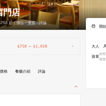
西門店
$758 起｜價位・優惠・評論
開
~
大人
$
758
$
1,028
如有
孩童
後致
價格
餐廳介紹
評論