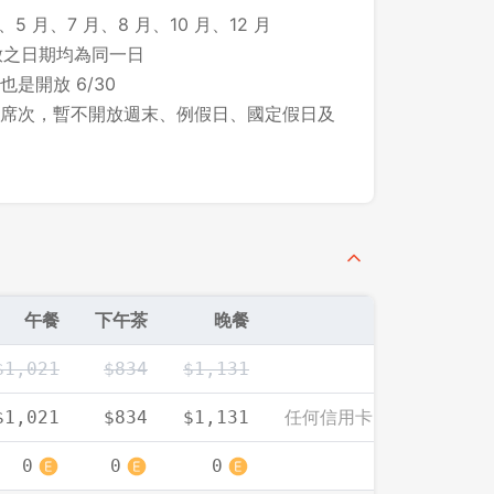
、5 月、7 月、8 月、10 月、12 月
所開放之日期均為同一日
先不要
確認
 也是開放 6/30
席次，暫不開放週末、例假日、國定假日及
午餐
下午茶
晚餐
$1,021
$834
$1,131
任何信用卡、付款方式皆
$1,021
$834
$1,131
0
0
0