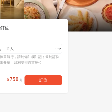
始訂位
孩童隨行，請於備註欄註記；並於訂位
電餐廳，以利安排適當座位
$
758
訂位
起