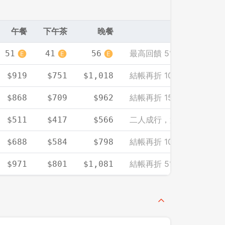
午餐
下午茶
晚餐
最高回饋 5% EZCASH
51
41
56
結帳再折 10%（單筆需滿 2
$919
$751
$1,018
結帳再折 15%
$868
$709
$962
二人成行，第二人餐標免
$511
$417
$566
結帳再折 1000（單筆需滿 
$688
$584
$798
結帳再折 5%（單筆需滿 2
$971
$801
$1,081