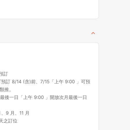
之預訂
預訂 8/14 (含)前、7/15「上午 9:00 」可預
此類推。
後一日「上午 9:00 」開放次月最後一日
、9 月、11 月
登出
 天之訂位
確定要登出嗎？