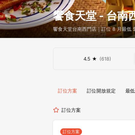
饗食天堂 - 台南
饗食天堂台南西門店｜訂位 8 月最低 
4.5
★
(
618
)
訂位方案
訂位開放規定
最低
訂位方案
訂位方案