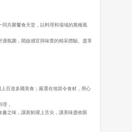
一同共聚饗食天堂，以料理和場域的萬種風
舒適氛圍，開啟感官與味蕾的精采體驗、盡享
】
調上百道多國美食；嚴選在地當令食材，用心
料理，
食趣之味，讓新鮮躍上舌尖，讓美味盡收眼