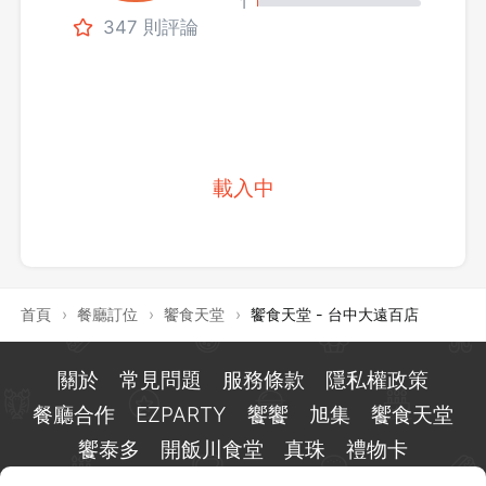
1
347 則評論
載入中
首頁
›
餐廳訂位
›
饗食天堂
›
饗食天堂 - 台中大遠百店
關於
常見問題
服務條款
隱私權政策
餐廳合作
EZPARTY
饗饗
旭集
饗食天堂
饗泰多
開飯川食堂
真珠
禮物卡