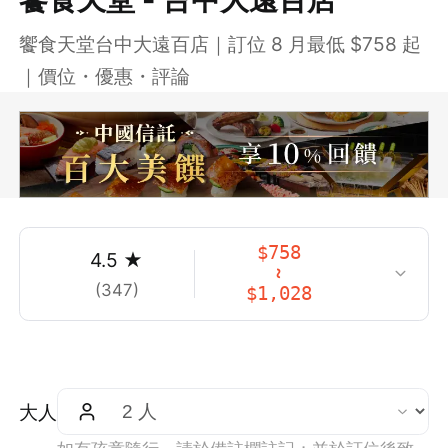
饗食天堂台中大遠百店｜訂位 8 月最低 $758 起
｜價位・優惠・評論
$
758
4.5
★
~
(
347
)
$
1,028
大人