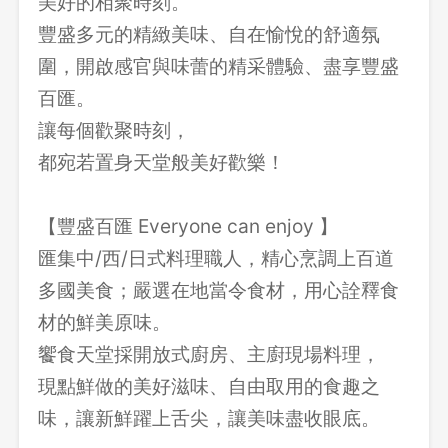
美好的相聚時刻。
豐盛多元的精緻美味、自在愉悅的舒適氛
圍，開啟感官與味蕾的精采體驗、盡享豐盛
百匯。
讓每個歡聚時刻，
都宛若置身天堂般美好歡樂！
【豐盛百匯 Everyone can enjoy 】
匯集中/西/日式料理職人，精心烹調上百道
多國美食；嚴選在地當令食材，用心詮釋食
材的鮮美原味。
饗食天堂採開放式廚房、主廚現場料理，
現點鮮做的美好滋味、自由取用的食趣之
味，讓新鮮躍上舌尖，讓美味盡收眼底。