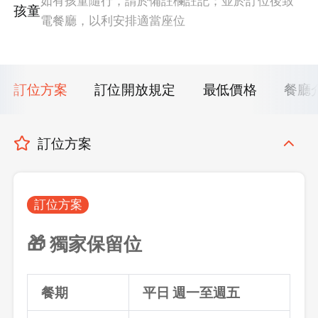
如有孩童隨行，請於備註欄註記；並於訂位後致
孩童
電餐廳，以利安排適當座位
訂位方案
訂位開放規定
最低價格
餐廳
訂位方案
訂位方案
🎁 獨家保留位
餐期
平日 週一至週五