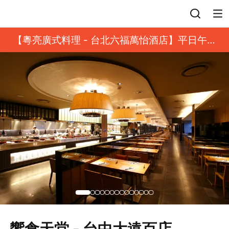
登入
【粵亮廣式料理 - 台北六福萬怡酒店】平日午餐
8 折起｜靓港點套餐
饗食天堂 - 台中大遠百店