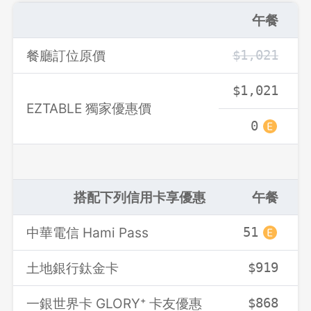
午餐
餐廳訂位原價
$1,021
登出
$1,021
確定要登出嗎？
EZTABLE 獨家優惠價
0
先不要
確認
搭配下列信用卡享優惠
午餐
中華電信 Hami Pass
51
土地銀行鈦金卡
$919
一銀世界卡 GLORY⁺ 卡友優惠
$868