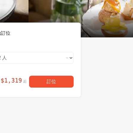
始訂位
$
1,319
訂位
起
每人現省
！
$
261