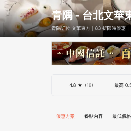
青隅 - 台北文
青隅訂位 文華東方｜83 折限時優惠｜
4.8
★
(
18
)
最高
0.
優惠方案
餐點內容
最低價格