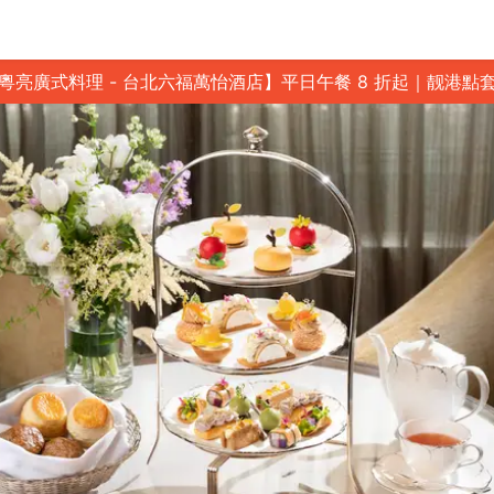
粵亮廣式料理 - 台北六福萬怡酒店】平日午餐 8 折起｜靓港點