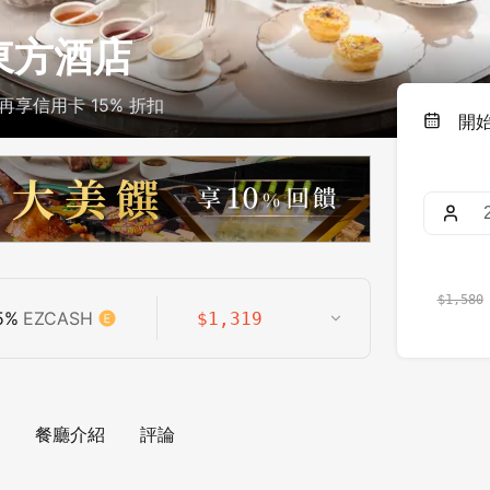
華東方酒店
再享信用卡 15% 折扣
開
$
1,580
5
%
EZCASH
$
1,319
餐廳介紹
評論